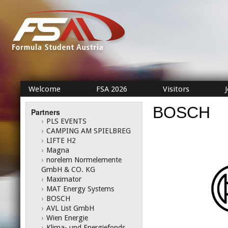
Welcome
FSA 2026
Visitors
BOSCH
Partners
›
PLS EVENTS
›
CAMPING AM SPIELBREG
›
LIFTE H2
›
Magna
›
norelem Normelemente
GmbH & CO. KG
›
Maximator
›
MAT Energy Systems
›
BOSCH
›
AVL List GmbH
›
Wien Energie
›
Klima- und Energiefonds