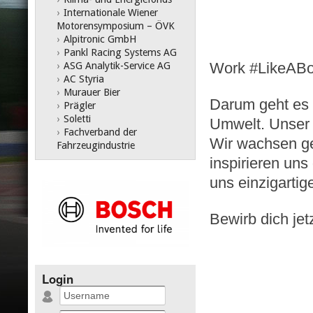
›
Internationale Wiener
Motorensymposium – ÖVK
›
Alpitronic GmbH
›
Pankl Racing Systems AG
Work #LikeAB
›
ASG Analytik-Service AG
›
AC Styria
›
Murauer Bier
Darum geht es 
›
Prägler
›
Soletti
Umwelt. Unser 
›
Fachverband der
Wir wachsen ge
Fahrzeugindustrie
inspirieren uns
uns einzigarti
Bewirb dich jet
Login